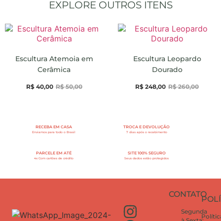
EXPLORE OUTROS ITENS
Escultura Atemoia em
Escultura Leopardo
Cerâmica
Dourado
R$
40,00
R$
50,00
R$
248,00
R$
260,00
RECEBA EM CASA
TROCA E DEVOLUÇÃO
Enviamos para todo o Brasil
7 dias após o recebimento
PARCELE EM ATÉ
SITE 100% SEGURO
4x Com cartões de crédito
Seus dados estão protegidos
CONTATO
POLÍ
Segunda
Políti
à Sexta: