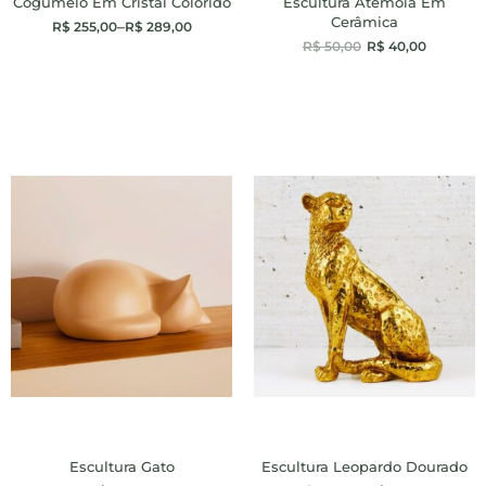
Cogumelo Em Cristal Colorido
Escultura Atemoia Em
Cerâmica
R$
255,00
–
R$
289,00
R$
50,00
R$
40,00
Escultura Gato
Escultura Leopardo Dourado