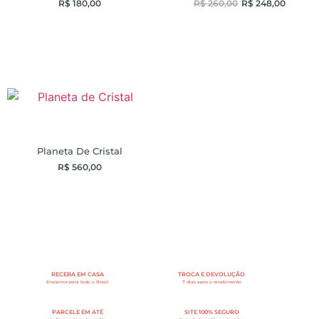
R$
180,00
R$
260,00
R$
248,00
Planeta De Cristal
R$
560,00
RECEBA EM CASA
TROCA E DEVOLUÇÃO
Enviamos para todo o Brasil
7 dias após o recebimento
PARCELE EM ATÉ
SITE 100% SEGURO