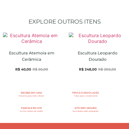
EXPLORE OUTROS ITENS
Escultura Atemoia em
Escultura Leopardo
Cerâmica
Dourado
R$
40,00
R$
50,00
R$
248,00
R$
260,00
RECEBA EM CASA
TROCA E DEVOLUÇÃO
Enviamos para todo o Brasil
7 dias após o recebimento
PARCELE EM ATÉ
SITE 100% SEGURO
4x Com cartões de crédito
Seus dados estão protegidos